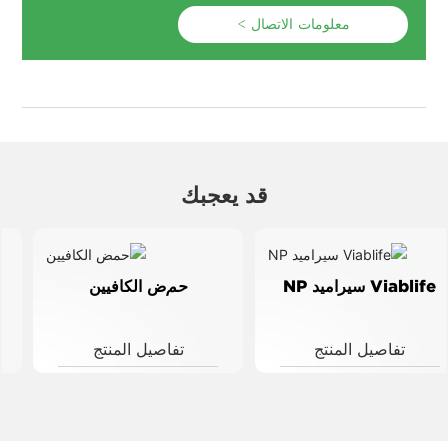
معلومات الاتصال >
قد يعجبك
حم
ض الكافيين
سك
والين
تفاصيل المنتج
تفاصيل المنتج