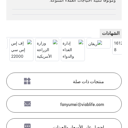
وموثوقًا لتلبية احتياجات العملاء المتنوعة.
الشهادات
منتجات ذات صلة
fanyumei@viablife.com
احصل على الأسعار والعينات