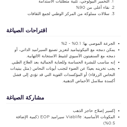
التخمير البيولوجي، تلبية متطلبات الاستدامة
نقاء أعلى من 90%
سلالات مملوكة من المركز الوطني لجمع الثقافات
اقتراحات الصياغة
الجرعة الموصى بها: 0.1% - 2%
يمكن دمجه مع النيكوتيناميد لتعزيز تصنيع السيراميد الذاتي، أو
دمجه مع السنفيتون الآسيوي لتثبيط الاستجابة الالتهابية.
إنه مناسب للبشرة الحساسة وللعناية الجمالية بعد العلاج الطبي.
يجب تخزينه بعيدًا عن الضوء لتجنب أيونات النحاس (مثل ببتيدات
النحاس الزرقاء) أو المؤكسدات القوية التي قد تؤدي إلى فشل
أكسدة سلاسل الأحماض الدهنية.
مشاركة الصياغة
إكسير إصلاح حاجز الذهب
المكونات الأساسية: Viablife سيراميد EOP (كمية الإضافة
0.5%)