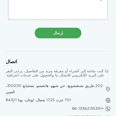
إرسال
اتصال
إذا كنت بحاجة إلى الشراء أو معرفة مزيد من التفاصيل، يرجى النقر
على البريد الإلكتروني للاتصال بنا والحصول على خدمات احترافية.
202 طريق تشنغتشونغ، حي شيهو، هانغتشو، تشجيانغ 310030،
الصين
701 غرب 1725 شمال، لوغان، يوتا 84321
+86-13362135391